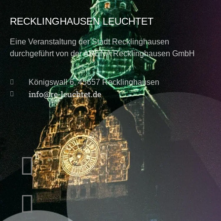
RECKLINGHAUSEN LEUCHTET
Eine Veranstaltung der Stadt Recklinghausen
durchgeführt von der ARENA Recklinghausen GmbH
Königswall 6, 45657 Recklinghausen
info@re-leuchtet.de