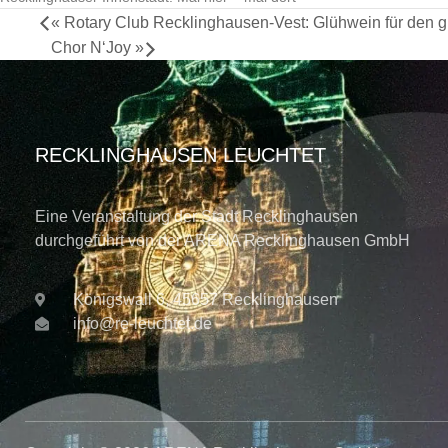
«
Rotary Club Recklinghausen-Vest: Glühwein für den 
Chor N‘Joy
»
RECKLINGHAUSEN LEUCHTET
Eine Veranstaltung der Stadt Recklinghausen
durchgeführt von der ARENA Recklinghausen GmbH
Königswall 6, 45657 Recklinghausen
info@re-leuchtet.de