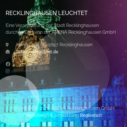
RECKLINGHAUSEN LEUCHTET
Eine Veranstaltung der Stadt Recklinghausen
durchgeführt von der ARENA Recklinghausen GmbH
Königswall 6, 45657 Recklinghausen
info@re-leuchtet.de
Copyright © 2026 ARENA Recklinghausen GmbH
Regiostart
Webdesign & Umsetzung