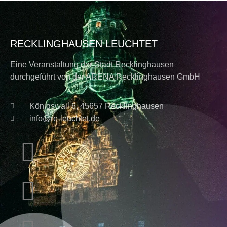
RECKLINGHAUSEN LEUCHTET
Eine Veranstaltung der Stadt Recklinghausen
durchgeführt von der ARENA Recklinghausen GmbH
Königswall 6, 45657 Recklinghausen
info@re-leuchtet.de